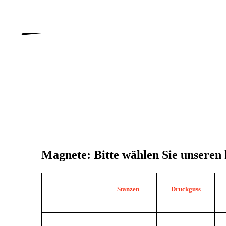
torsten.noldt at hammes-und-
noldt.de
Magnete:
Bitte wählen Sie unseren
Stanzen
Druck
guss