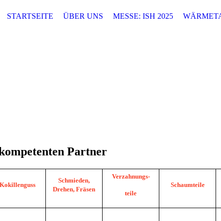
STARTSEITE
ÜBER UNS
MESSE: ISH 2025
WÄRMET
 kompetenten Partner
Verzahnungs-
Schmieden,
Kokillen
guss
Schaumteile
Drehen,
Fräsen
teile