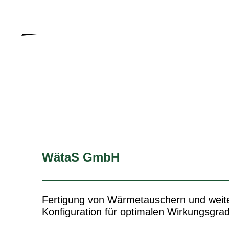
torsten.noldt at hammes-und-
noldt.de
WätaS GmbH
Fertigung von Wärmetauschern und weiter
Konfiguration für optimalen Wirkungsgra